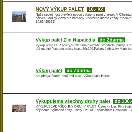
NOVÝ VÝKUP PALET
10,- Kč
Naše společnost otevřela novou výkupnu palet v areálu V Cihelnách
dálnice. Možný vjezd pro kamiony. Otevřeno máme každý pracovní
14.9342836E
Výkup palet Zlín Napajedla
do Zdarma
Vykupujeme EUR palety,světlé,tmavé,rozbité.Standartní palety 80x120
též rozbité.Plastové palety iplast 80x120.Paletové ohrádky.Mars b
Výkup palet
do Zdarma
Koupím jakékoliv množství palet. Výkup palet Herink
Vykupujeme všechny druhy palet
do 130,
VYKUPUJEME VŠECHNY DRUHY PALET! Ústecký kraj. Při větším počt
přijedeme! Výhodné ceny. Palety-Ústí.cz - společnost Rexwood - 