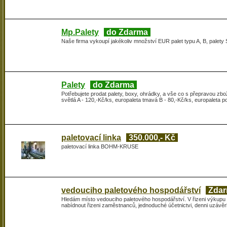
Mp.Palety
do Zdarma
Naše firma vykoupí jakékoliv množství EUR palet typu A, B, pal
Palety
do Zdarma
Potřebujete prodat palety, boxy, ohrádky, a vše co s přepravou zbož
světlá A - 120,-Kč/ks, europaleta tmavá B - 80,-Kč/ks, europaleta
paletovací linka
350.000,- Kč
paletovací linka BOHM-KRUSE
vedouciho paletového hospodářství
Zda
Hledám místo vedouciho paletového hospodářství. V řizeni výkupu 
nabídnout řizeni zaměstnanců, jednoduché účetnictvi, denni uzávě