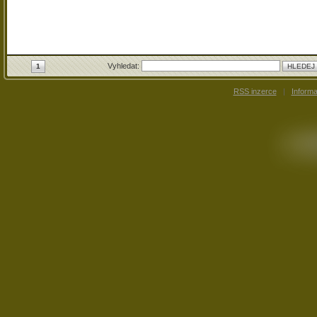
Vyhledat:
1
RSS inzerce
|
Inform