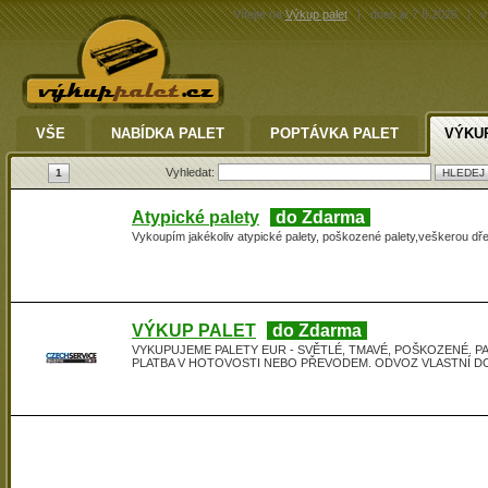
Vítejte na
Výkup palet
|
dnes je 7.8.2026
|
v 
VŠE
NABÍDKA PALET
POPTÁVKA PALET
VÝKU
Vyhledat:
1
Atypické palety
do Zdarma
Vykoupím jakékoliv atypické palety, poškozené palety,veškerou dř
VÝKUP PALET
do Zdarma
VYKUPUJEME PALETY EUR - SVĚTLÉ, TMAVÉ, POŠKOZENÉ. PA
PLATBA V HOTOVOSTI NEBO PŘEVODEM. ODVOZ VLASTNÍ DOP